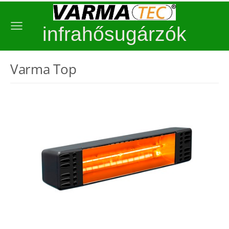
infrahősugárzók
Varma Top