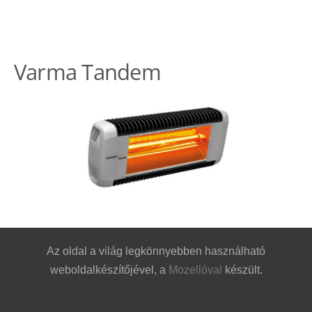
Varma Tandem
Az oldal a világ legkönnyebben használható
weboldalkészítőjével, a
Mozellóval
készült.