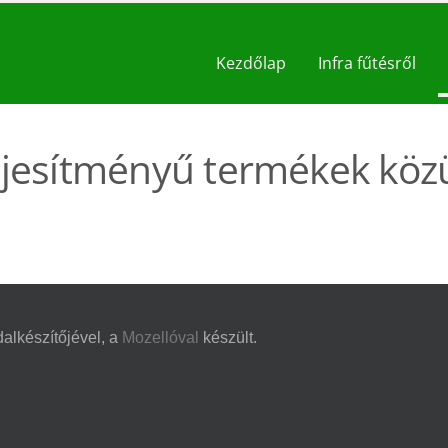
Kezdőlap
Infra fűtésről
ljesítményű termékek köz
alkészítőjével, a
Mozellóval
készült.