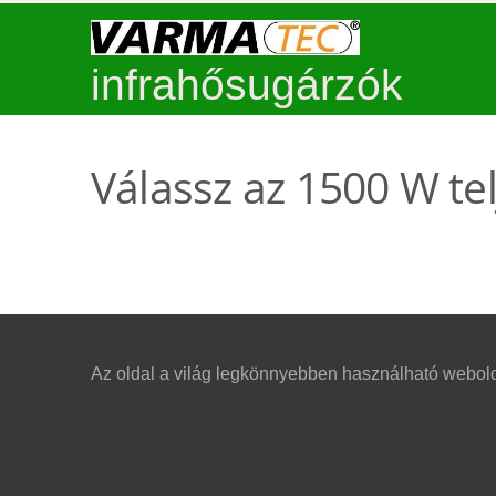
infrahősugárzók
Válassz az 1500 W te
Az oldal a világ legkönnyebben használható webold