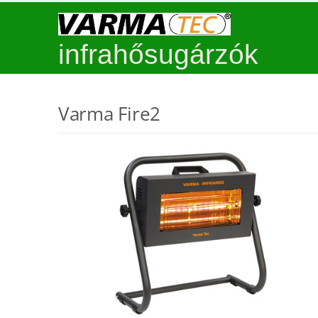
infrahősugárzók
Varma Fire2