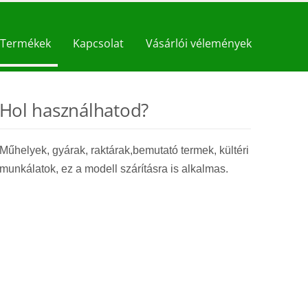
Termékek
Kapcsolat
Vásárlói vélemények
Hol használhatod?
Műhelyek, gyárak, raktárak,bemutató termek, kültéri
munkálatok, ez a modell szárításra is alkalmas.